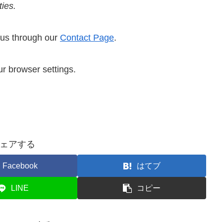
ties.
t us through our
Contact Page
.
r browser settings.
ェアする
Facebook
はてブ
LINE
コピー