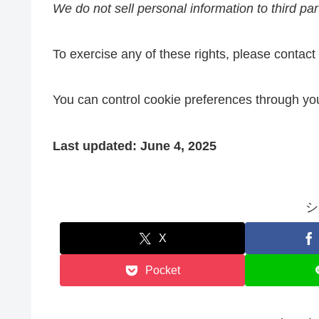
We do not sell personal information to third par
To exercise any of these rights, please contac
You can control cookie preferences through you
Last updated: June 4, 2025
シ
X
Pocket